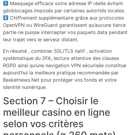
Masquage efficace votre adresse IP réelle évitant
géoblocages imposés par certaines autorités locales.
Chiffrement supplémentaire grâce aux protocoles
OpenVPN ou WireGuard garantissant qu’aucune tierce
partie ne puisse intercepter vos paquets data pendant
leur trajet vers le serveur distant.
En résumé , combiner SSL/TLS natif , activation
systématique du 2FA, lecture attentive des clauses
RGPD ainsi qu’une navigation VPN sécurisée constitue
aujourd’hui la meilleure pratique recommandée par
Basketnews.Net pour protéger vos fonds et votre
identité numérique.
Section 7 – Choisir le
meilleur casino en ligne
selon vos critères