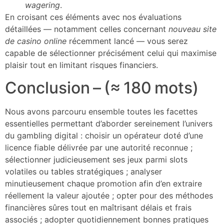
wagering
.
En croisant ces éléments avec nos évaluations
détaillées — notamment celles concernant
nouveau site
de casino online
récemment lancé — vous serez
capable de sélectionner précisément celui qui maximise
plaisir tout en limitant risques financiers.
Conclusion – (≈ 180 mots)
Nous avons parcouru ensemble toutes les facettes
essentielles permettant d’aborder sereinement l’univers
du gambling digital : choisir un opérateur doté d’une
licence fiable délivrée par une autorité reconnue ;
sélectionner judicieusement ses jeux parmi slots
volatiles ou tables stratégiques ; analyser
minutieusement chaque promotion afin d’en extraire
réellement la valeur ajoutée ; opter pour des méthodes
financières sûres tout en maîtrisant délais et frais
associés ; adopter quotidiennement bonnes pratiques