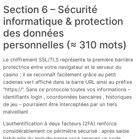
Section 6 – Sécurité
informatique & protection
des données
personnelles (≈ 310 mots)
Le chiffrement SSL/TLS représente la première barrière
protectrice entre votre navigateur et le serveur du
casino ; il se reconnaît facilement grâce au petit
cadenas vert affiché dans la barre URL ainsi au préfixe
“https://”. Sans ce protocole toutes vos informations –
identifiants login , coordonnées bancaires , historiques
de jeu – pourraient être interceptées par un tiers
malveillant .
L’authentification à deux facteurs (2FA) renforce
considérablement ce périmètre sécurisé : après saisie
habituelle du mot‑de‑passe vous recevez un code