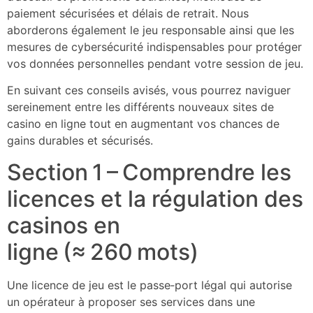
paiement sécurisées et délais de retrait. Nous
aborderons également le jeu responsable ainsi que les
mesures de cybersécurité indispensables pour protéger
vos données personnelles pendant votre session de jeu.
En suivant ces conseils avisés, vous pourrez naviguer
sereinement entre les différents nouveaux sites de
casino en ligne tout en augmentant vos chances de
gains durables et sécurisés.
Section 1 – Comprendre les
licences et la régulation des
casinos en
ligne (≈ 260 mots)
Une licence de jeu est le passe‑port légal qui autorise
un opérateur à proposer ses services dans une