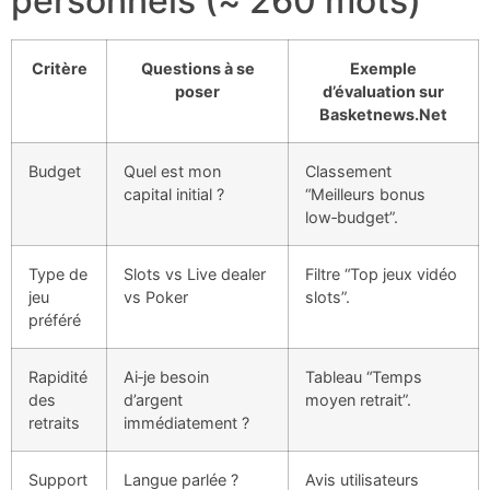
personnels (≈ 260 mots)
Critère
Questions à se
Exemple
poser
d’évaluation sur
Basketnews.Net
Budget
Quel est mon
Classement
capital initial ?
“Meilleurs bonus
low‑budget”.
Type de
Slots vs Live dealer
Filtre “Top jeux vidéo
jeu
vs Poker
slots”.
préféré
Rapidité
Ai‑je besoin
Tableau “Temps
des
d’argent
moyen retrait”.
retraits
immédiatement ?
Support
Langue parlée ?
Avis utilisateurs