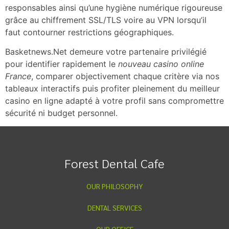
responsables ainsi qu’une hygiène numérique rigoureuse
grâce au chiffrement SSL/TLS voire au VPN lorsqu’il
faut contourner restrictions géographiques.
Basketnews.Net demeure votre partenaire privilégié
pour identifier rapidement le
nouveau casino online
France
, comparer objectivement chaque critère via nos
tableaux interactifs puis profiter pleinement du meilleur
casino en ligne adapté à votre profil sans compromettre
sécurité ni budget personnel.
Forest Dental Cafe
OUR PHILOSOPHY
DENTAL SERVICES