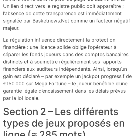
Un lien direct vers le registre public doit apparaître ;
l’absence de cette transparence est immédiatement
signalée par Basketnews.Net comme un facteur négatif
majeur.
La régulation influence directement la protection
financière : une licence solide oblige l’opérateur à
séparer les fonds joueurs dans des comptes bancaires
distincts et à soumettre régulièrement ses rapports
financiers aux auditeurs indépendants. Ainsi, lorsqu’un
gain est déclaré – par exemple un jackpot progressif de
€150 000 sur Mega Fortune – le joueur bénéficie d’une
garantie légale d’encaissement dans les délais prévus
par la loi locale.
Section 2 – Les différents
types de jeux proposés en
ligne (≈ 285 mots)