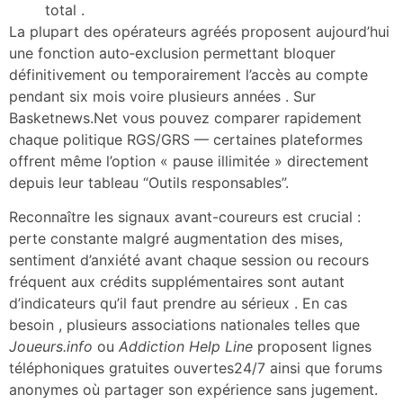
total .
La plupart des opérateurs agréés proposent aujourd’hui
une fonction auto‑exclusion permettant bloquer
définitivement ou temporairement l’accès au compte
pendant six mois voire plusieurs années . Sur
Basketnews.Net vous pouvez comparer rapidement
chaque politique RGS/GRS — certaines plateformes
offrent même l’option « pause illimitée » directement
depuis leur tableau “Outils responsables”.
Reconnaître les signaux avant-coureurs est crucial :
perte constante malgré augmentation des mises,
sentiment d’anxiété avant chaque session ou recours
fréquent aux crédits supplémentaires sont autant
d’indicateurs qu’il faut prendre au sérieux . En cas
besoin , plusieurs associations nationales telles que
Joueurs.info
ou
Addiction Help Line
proposent lignes
téléphoniques gratuites ouvertes24/7 ainsi que forums
anonymes où partager son expérience sans jugement.