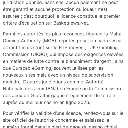
juridiction donnée. Sans elle, aucun paiement ne peut
être garanti et aucune protection du joueur n’est
assurée ; c’est pourquoi la licence constitue le premier
critère d’évaluation sur Basketnews.Net.
Parmi les autorités les plus reconnues figurent la Malta
Gaming Authority (MGA), réputée pour son cadre fiscal
attractif mais strict sur le RTP moyen ; l’UK Gambling
Commission (UKGC), qui impose des exigences élevées
en matière de lutte contre le blanchiment d’argent ; ainsi
que Curaçao eGaming, souvent utilisée par les
nouveaux sites mais avec un niveau de supervision
moindre. D’autres juridictions comme l’Autorité
Nationale des Jeux (ANJ) en France ou la Commission
des Jeux de Gibraltar gagnent également du terrain
auprès du meilleur casino en ligne 2026.
Pour vérifier la validité d’une licence, rendez‑vous sur le
site officiel de l’autorité concernée et saisissez le
numéro fourni dans le pied‑de‑page du casino choisi.