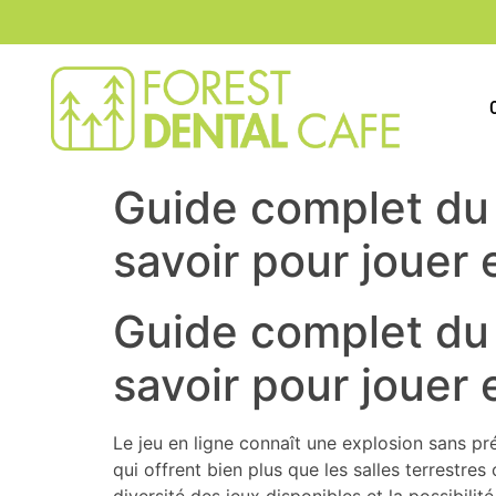
Guide complet du 
savoir pour jouer 
Guide complet du 
savoir pour jouer 
Le jeu en ligne connaît une explosion sans pr
qui offrent bien plus que les salles terrestre
diversité des jeux disponibles et la possibili