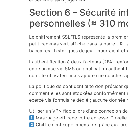
Section 6 – Sécurité i
personnelles (≈ 310 m
Le chiffrement SSL/TLS représente la première 
petit cadenas vert affiché dans la barre URL a
bancaires , historiques de jeu – pourraient êtr
L’authentification à deux facteurs (2FA) renf
code unique via SMS ou application authentifi
compte utilisateur mais ajoute une couche su
La politique de confidentialité doit préciser 
comment elles sont stockées conformément au
exercé via formulaire dédié ; aucune donnée ré
Utiliser un VPN fiable lors d’une connexion de
Masquage efficace votre adresse IP réelle 
Chiffrement supplémentaire grâce aux prot