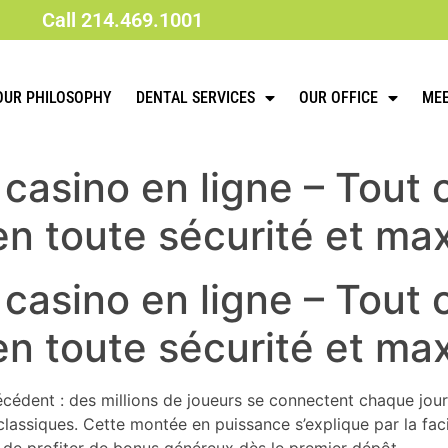
Call 214.469.1001
OUR PHILOSOPHY
DENTAL SERVICES
OUR OFFICE
MEE
casino en ligne – Tout
en toute sécurité et ma
casino en ligne – Tout
en toute sécurité et ma
écédent : des millions de joueurs se connectent chaque jou
s classiques. Cette montée en puissance s’explique par la fa
té de profiter de bonus généreux dès le premier dépôt.