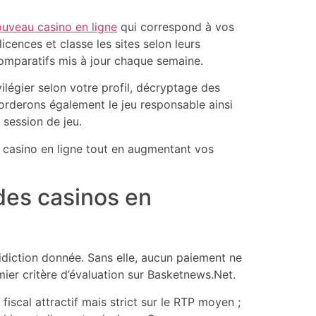
uveau casino en ligne
qui correspond à vos
cences et classe les sites selon leurs
comparatifs mis à jour chaque semaine.
légier selon votre profil, décryptage des
orderons également le jeu responsable ainsi
session de jeu.
e casino en ligne tout en augmentant vos
 des casinos en
ridiction donnée. Sans elle, aucun paiement ne
emier critère d’évaluation sur Basketnews.Net.
iscal attractif mais strict sur le RTP moyen ;