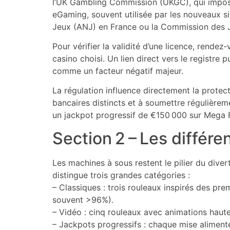
l’UK Gambling Commission (UKGC), qui impose 
eGaming, souvent utilisée par les nouveaux si
Jeux (ANJ) en France ou la Commission des Je
Pour vérifier la validité d’une licence, rendez
casino choisi. Un lien direct vers le registr
comme un facteur négatif majeur.
La régulation influence directement la protect
bancaires distincts et à soumettre régulièrem
un jackpot progressif de €150 000 sur Mega For
Section 2 – Les différ
Les machines à sous restent le pilier du div
distingue trois grandes catégories :
– Classiques : trois rouleaux inspirés des pr
souvent >96%).
– Vidéo : cinq rouleaux avec animations haute
– Jackpots progressifs : chaque mise aliment