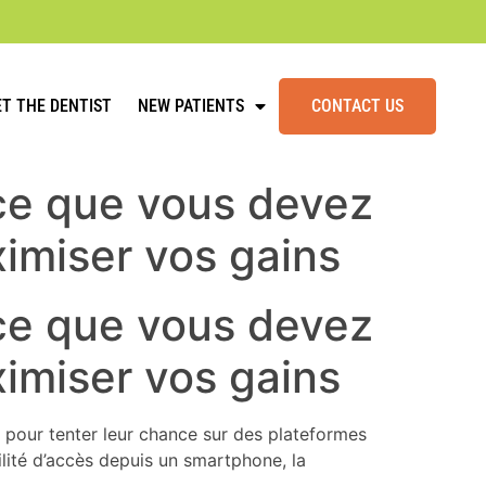
T THE DENTIST
NEW PATIENTS
CONTACT US
 ce que vous devez
ximiser vos gains
 ce que vous devez
ximiser vos gains
r pour tenter leur chance sur des plateformes
cilité d’accès depuis un smartphone, la