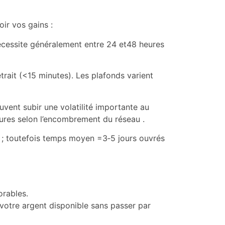
ir vos gains :
nécessite généralement entre 24 et48 heures
trait (<15 minutes). Les plafonds varient
vent subir une volatilité importante au
ures selon l’encombrement du réseau .
e ; toutefois temps moyen =3‑5 jours ouvrés
orables.
 votre argent disponible sans passer par