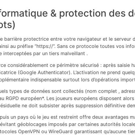
nformatique & protection des
ots)
barrière protectrice entre votre navigateur et le serveur d
insi au préfixe “https://”. Sans ce protocole toutes vos inf
e interceptées par un tiers malveillant .
orce considérablement ce périmètre sécurisé : après saisie
catrice (Google Authenticator). L’activation ne prend quelq
pplémentaire indispensable surtout lors d’opérations impo
quels types de données sont collectés (nom complet , adresse
 RGPD européen*. Les joueurs européens disposent alors d’
siduelle ne doit subsister après suppression définitive dema
puis un pays où le jeu est restreint offre deux avantages ma
évitant géoblocages imposés par certaines autorités locale
ocoles OpenVPN ou WireGuard garantissant qu’aucune tierc