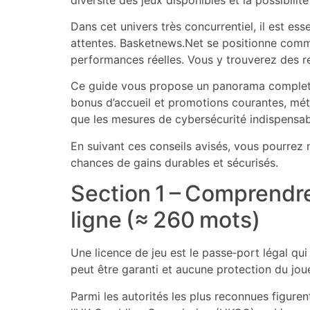
Dans cet univers très concurrentiel, il est ess
attentes. Basketnews.Net se positionne comme 
performances réelles. Vous y trouverez des re
Ce guide vous propose un panorama complet : c
bonus d’accueil et promotions courantes, mét
que les mesures de cybersécurité indispensab
En suivant ces conseils avisés, vous pourrez 
chances de gains durables et sécurisés.
Section 1 – Comprendre
ligne (≈ 260 mots)
Une licence de jeu est le passe‑port légal qu
peut être garanti et aucune protection du joue
Parmi les autorités les plus reconnues figuren