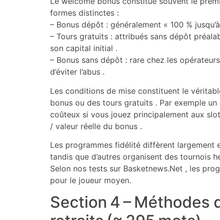
Le welcome bonus constitue souvent le premie
formes distinctes :
– Bonus dépôt : généralement « 100 % jusqu’à
– Tours gratuits : attribués sans dépôt préala
son capital initial .
– Bonus sans dépôt : rare chez les opérateurs 
d’éviter l’abus .
Les conditions de mise constituent le véritab
bonus ou des tours gratuits . Par exemple u
coûteux si vous jouez principalement aux slot
/ valeur réelle du bonus .
Les programmes fidélité diffèrent largement e
tandis que d’autres organisent des tournois
Selon nos tests sur Basketnews.Net , les pr
pour le joueur moyen.
Section 4 – Méthodes d